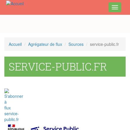
Toggle
navigati
Aller
au
contenu
principal
Accueil
Agrégateur de flux
Sources
service-public.fr
SERVICE-PUBLIC.FR